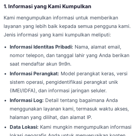
1. Informasi yang Kami Kumpulkan
Kami mengumpulkan informasi untuk memberikan
layanan yang lebih baik kepada semua pengguna kami.
Jenis informasi yang kami kumpulkan meliputi:
Informasi Identitas Pribadi:
Nama, alamat email,
nomor telepon, dan tanggal lahir yang Anda berikan
saat mendaftar akun 9n9n.
Informasi Perangkat:
Model perangkat keras, versi
sistem operasi, pengidentifikasi perangkat unik
(IMEI/IDFA), dan informasi jaringan seluler.
Informasi Log:
Detail tentang bagaimana Anda
menggunakan layanan kami, termasuk waktu akses,
halaman yang dilihat, dan alamat IP.
Data Lokasi:
Kami mungkin mengumpulkan informasi
lokasi geografis Anda untuk menyesuaikan konten