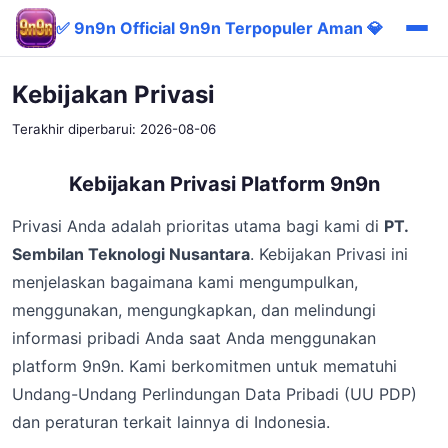
✅ 9n9n Official 9n9n Terpopuler Aman 💎
Kebijakan Privasi
Terakhir diperbarui: 2026-08-06
Kebijakan Privasi Platform 9n9n
Privasi Anda adalah prioritas utama bagi kami di
PT.
Sembilan Teknologi Nusantara
. Kebijakan Privasi ini
menjelaskan bagaimana kami mengumpulkan,
menggunakan, mengungkapkan, dan melindungi
informasi pribadi Anda saat Anda menggunakan
platform 9n9n. Kami berkomitmen untuk mematuhi
Undang-Undang Perlindungan Data Pribadi (UU PDP)
dan peraturan terkait lainnya di Indonesia.