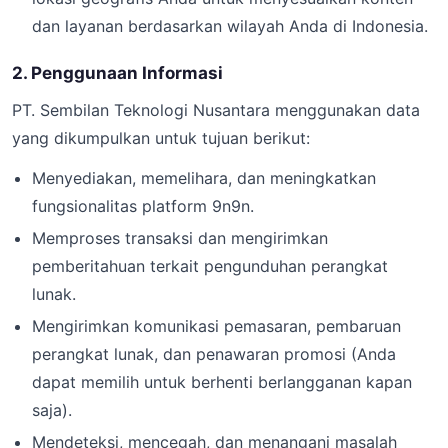
dan layanan berdasarkan wilayah Anda di Indonesia.
2. Penggunaan Informasi
PT. Sembilan Teknologi Nusantara menggunakan data
yang dikumpulkan untuk tujuan berikut:
Menyediakan, memelihara, dan meningkatkan
fungsionalitas platform 9n9n.
Memproses transaksi dan mengirimkan
pemberitahuan terkait pengunduhan perangkat
lunak.
Mengirimkan komunikasi pemasaran, pembaruan
perangkat lunak, dan penawaran promosi (Anda
dapat memilih untuk berhenti berlangganan kapan
saja).
Mendeteksi, mencegah, dan menangani masalah