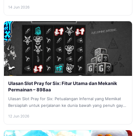
kategori slot bertema...
14 Jun 2026
Ulasan Slot Pray for Six: Fitur Utama dan Mekanik
Permainan – 898aa
Ulasan Slot Pray for Six: Petualangan Infernal yang Memikat
Bersiaplah untuk perjalanan ke dunia bawah yang penuh gaya!
Hacksaw Gaming...
12 Jun 2026