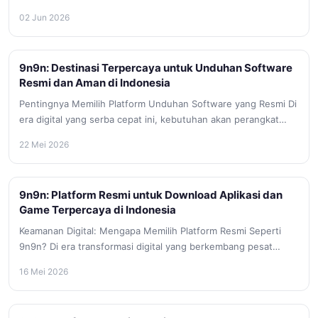
santai. Jika Anda...
02 Jun 2026
9n9n: Destinasi Terpercaya untuk Unduhan Software
Resmi dan Aman di Indonesia
Pentingnya Memilih Platform Unduhan Software yang Resmi Di
era digital yang serba cepat ini, kebutuhan akan perangkat
lunak atau software...
22 Mei 2026
9n9n: Platform Resmi untuk Download Aplikasi dan
Game Terpercaya di Indonesia
Keamanan Digital: Mengapa Memilih Platform Resmi Seperti
9n9n? Di era transformasi digital yang berkembang pesat
seperti sekarang, kebutuhan akan aplikasi...
16 Mei 2026