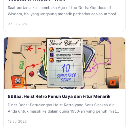
Saat pertama kali membuka Age of the Gods: Goddess of
Wisdom, hal yang langsung menarik perhatian adalah atmosfer
mitologi Yunani...
22 Jul 2026
898aa: Heist Retro Penuh Gaya dan Fitur Menarik
Diner Dogs: Petualangan Heist Retro yang Seru Siapkan diri
Anda untuk masuk ke dalam dunia 1950-an yang penuh misteri
dan...
18 Jul 2026