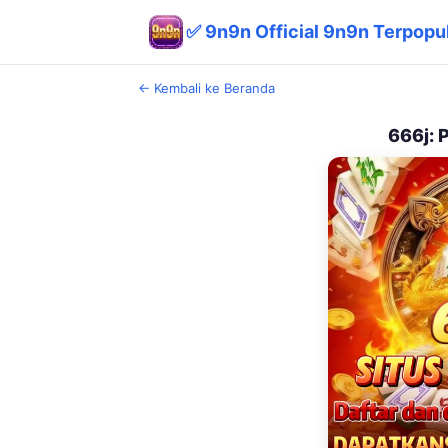
✅ 9n9n Official 9n9n Terpopu
← Kembali ke Beranda
666j: 