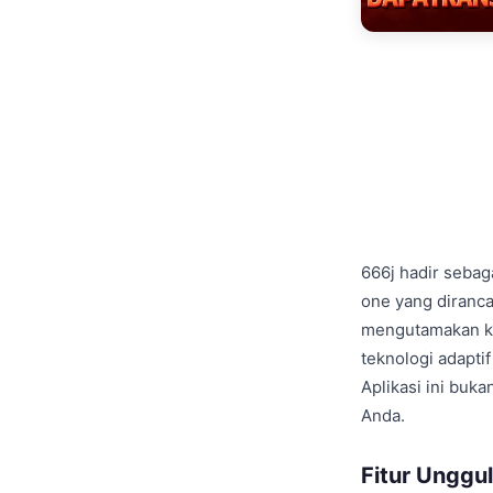
666j hadir sebag
one yang diranca
mengutamakan ke
teknologi adapti
Aplikasi ini buk
Anda.
Fitur Unggu