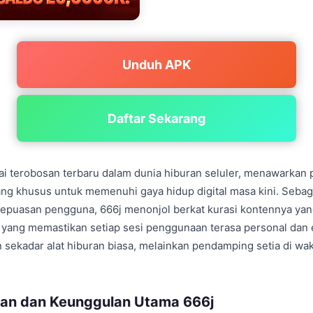
Unduh APK
Daftar Sekarang
ai terobosan terbaru dalam dunia hiburan seluler, menawarkan p
ng khusus untuk memenuhi gaya hidup digital masa kini. Sebaga
puasan pengguna, 666j menonjol berkat kurasi kontennya yang 
f yang memastikan setiap sesi penggunaan terasa personal dan e
an sekadar alat hiburan biasa, melainkan pendamping setia di w
lan dan Keunggulan Utama 666j